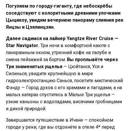
Погуляем по городу-гиганту, где небоскрёбы
соседствуют с колоритными древними улочками
Цыцикоу, увидим вечернюю панораму слияния рек
Янцзы и Цзялинцзян.
Далее садимся на лайнер Yangtze River Cruise —
Star Navigator.
Три ночи в комфортной каюте с
панорамным окном, утренний кофе на палубе и
смена пейзажей за бортом.
Вы проплывёте через
Три знаменитых ущелья
— Цюйтанся, Уся и
Силинься, увидите крупнейшую в мире
гидроэлектростанцию Санься, посетите мистический
Фэнду — Город духов с его храмами и пагодами, а на
малых катерах спуститесь в Малые Три ущелья —
узкие каньоны с водопадами, висячими гробницами
и дикой природой.
Завершается путешествие в Ичане — спокойном
городе у реки, где вы отдохнёте в отеле 4* перед